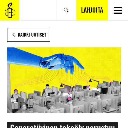
SIIRRY
VARSINAISEEN
LAHJOITA
Hae
SISÄLTÖÖN
KAIKKI UUTISET
Generatiivinen tekoäly perustuu