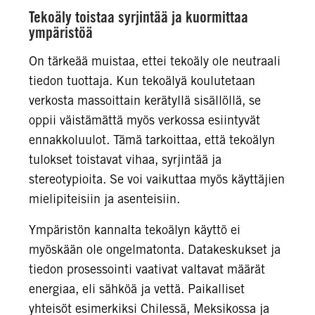
Tekoäly toistaa syrjintää ja kuormittaa
ympäristöä
On tärkeää muistaa, ettei tekoäly ole neutraali
tiedon tuottaja. Kun tekoälyä koulutetaan
verkosta massoittain kerätyllä sisällöllä, se
oppii väistämättä myös verkossa esiintyvät
ennakkoluulot. Tämä tarkoittaa, että tekoälyn
tulokset toistavat vihaa, syrjintää ja
stereotypioita. Se voi vaikuttaa myös käyttäjien
mielipiteisiin ja asenteisiin.
Ympäristön kannalta tekoälyn käyttö ei
myöskään ole ongelmatonta. Datakeskukset ja
tiedon prosessointi vaativat valtavat määrät
energiaa, eli sähköä ja vettä. Paikalliset
yhteisöt esimerkiksi Chilessä, Meksikossa ja