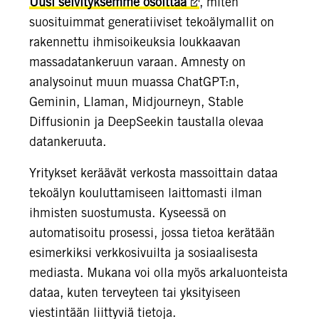
Uusi selvityksemme osoittaa
, miten
suosituimmat generatiiviset tekoälymallit on
rakennettu ihmisoikeuksia loukkaavan
massadatankeruun varaan. Amnesty on
analysoinut muun muassa ChatGPT:n,
Geminin, Llaman, Midjourneyn, Stable
Diffusionin ja DeepSeekin taustalla olevaa
datankeruuta.
Yritykset keräävät verkosta massoittain dataa
tekoälyn kouluttamiseen laittomasti ilman
ihmisten suostumusta. Kyseessä on
automatisoitu prosessi, jossa tietoa kerätään
esimerkiksi verkkosivuilta ja sosiaalisesta
mediasta. Mukana voi olla myös arkaluonteista
dataa, kuten terveyteen tai yksityiseen
viestintään liittyviä tietoja.