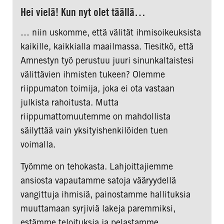
Hei vielä! Kun nyt olet täällä…
… niin uskomme, että välität ihmisoikeuksista
kaikille, kaikkialla maailmassa. Tiesitkö, että
Amnestyn työ perustuu juuri sinunkaltaistesi
välittävien ihmisten tukeen? Olemme
riippumaton toimija, joka ei ota vastaan
julkista rahoitusta. Mutta
riippumattomuutemme on mahdollista
säilyttää vain yksityishenkilöiden tuen
voimalla.
Työmme on tehokasta. Lahjoittajiemme
ansiosta vapautamme satoja vääryydellä
vangittuja ihmisiä, painostamme hallituksia
muuttamaan syrjiviä lakeja paremmiksi,
estämme teloituksia ja pelastamme