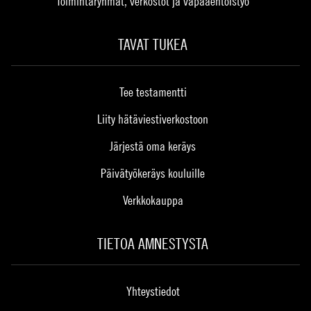
Toimintaryhmät, verkostot ja vapaaehtoistyö
TAVAT TUKEA
Tee testamentti
Liity hätäviestiverkostoon
Järjestä oma keräys
Päivätyökeräys kouluille
Verkkokauppa
TIETOA AMNESTYSTA
Yhteystiedot