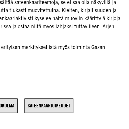
isältää sateenkaariteemoja, se ei saa olla näkyvillä ja
utta tiukasti muovitettuina. Kielten, kirjallisuuden ja
nkaariaktivisti kyselee näitä muoviin käärittyjä kirjoja
ssa ja ostaa niitä myös lahjaksi tuttavilleen. Arjen
lä erityisen merkityksellistä myös toiminta Gazan
ÖKULMA
SATEENKAARIOIKEUDET