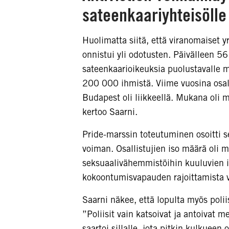
sateenkaariyhteisölle
Huolimatta siitä, että viranomaiset 
onnistui yli odotusten. Päivälleen 5
sateenkaarioikeuksia puolustavalle m
200 000 ihmistä. Viime vuosina osall
Budapest oli liikkeellä. Mukana oli
kertoo Saarni.
Pride-marssin toteutuminen osoitti s
voiman. Osallistujien iso määrä oli my
seksuaalivähemmistöihin kuuluvien i
kokoontumisvapauden rajoittamista v
Saarni näkee, että lopulta myös poli
”Poliisit vain katsoivat ja antoivat 
saartoi sillalle, jota pitkin kulkueen 