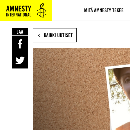
SIIRRY
VARSINAISEEN
MITÄ AMNESTY TEKEE
SISÄLTÖÖN
JAA
KAIKKI UUTISET