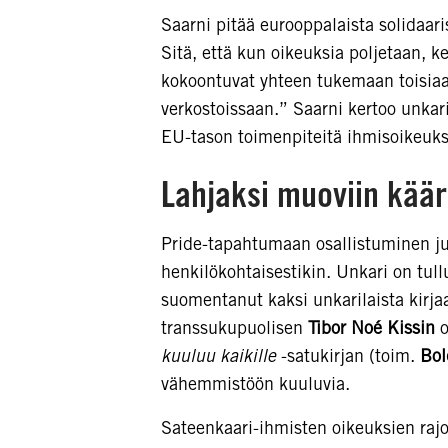
Saarni pitää eurooppalaista solidaar
Sitä, että kun oikeuksia poljetaan, ke
kokoontuvat yhteen tukemaan toisiaan
verkostoissaan.” Saarni kertoo unkar
EU-tason toimenpiteitä ihmisoikeuks
Lahjaksi muoviin kääri
Pride-tapahtumaan osallistuminen juu
henkilökohtaisestikin. Unkari on tull
suomentanut kaksi unkarilaista kirja
transsukupuolisen
Tibor Noé Kissin
o
kuuluu kaikille
-satukirjan (toim.
Bol
vähemmistöön kuuluvia.
Sateenkaari-ihmisten oikeuksien raj