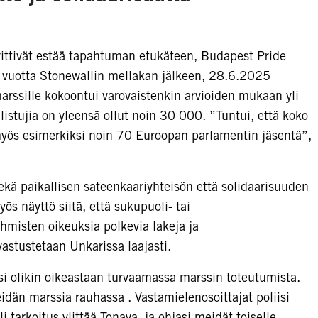
yrittivät estää tapahtuman etukäteen, Budapest Pride
6 vuotta Stonewallin mellakan jälkeen, 28.6.2025
arssille kokoontui varovaistenkin arvioiden mukaan yli
istujia on yleensä ollut noin 30 000. ”Tuntui, että koko
 myös esimerkiksi noin 70 Euroopan parlamentin jäsentä”,
ekä paikallisen sateenkaariyhteisön että solidaarisuuden
ös näyttö siitä, että sukupuoli- tai
hmisten oikeuksia polkevia lakeja ja
astustetaan Unkarissa laajasti.
isi olikin oikeastaan turvaamassa marssin toteutumista.
meidän marssia rauhassa . Vastamielenosoittajat poliisi
oli tarkoitus ylittää Tonava, ja ohjasi meidät toiselle