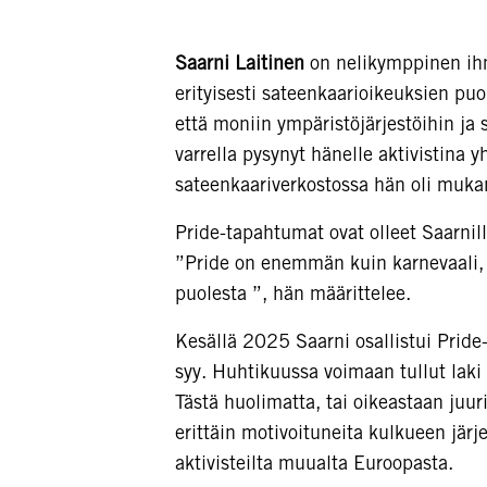
Saarni Laitinen
on nelikymppinen ihmi
erityisesti sateenkaarioikeuksien pu
että moniin ympäristöjärjestöihin j
varrella pysynyt hänelle aktivistin
sateenkaariverkostossa hän oli mukan
Pride-tapahtumat ovat olleet Saarnill
”Pride on enemmän kuin karnevaali,
puolesta ”, hän määrittelee.
Kesällä 2025 Saarni osallistui Pride
syy. Huhtikuussa voimaan tullut laki
Tästä huolimatta, tai oikeastaan juur
erittäin motivoituneita kulkueen järje
aktivisteilta muualta Euroopasta.