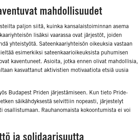
aventuvat mahdollisuudet
visteilta paljon siitä, kuinka kansalaistoiminnan asema
ariyhteisön lisäksi vaarassa ovat järjestöt, joiden
ehdä yhteistyötä. Sateenkaariyhteisön oikeuksia vastaan
ieltää esimerkiksi sateenkaarioikeuksista puhumisen
vat kaventuneet. Asioita, jotka ennen olivat mahdollisia,
ltaan kasvattanut aktivistien motivaatiota etsiä uusia
yös Budapest Priden järjestämiseen. Kun tieto Pride-
etken säikähdyksestä selvittiin nopeasti, järjestelyt
asti osallistumaan. Rauhanomaista kokoontumista ei voi
tö ja solidaarisuutta