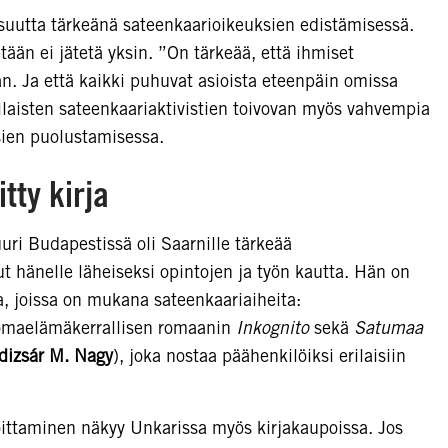
isuutta tärkeänä sateenkaarioikeuksien edistämisessä.
tään ei jätetä yksin. ”On tärkeää, että ihmiset
. Ja että kaikki puhuvat asioista eteenpäin omissa
ilaisten sateenkaariaktivistien toivovan myös vahvempia
ien puolustamisessa.
tty kirja
ri Budapestissä oli Saarnille tärkeää
ut hänelle läheiseksi opintojen ja työn kautta. Hän on
a, joissa on mukana sateenkaariaiheita:
maelämäkerrallisen romaanin
Inkognito
sekä
Satumaa
dizsár M. Nagy
), joka nostaa päähenkilöiksi erilaisiin
oittaminen näkyy Unkarissa myös kirjakaupoissa. Jos