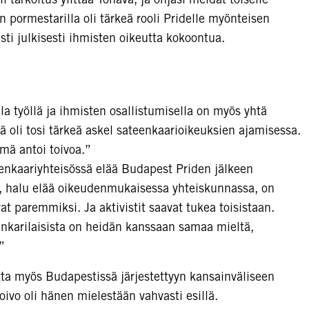
n pormestarilla oli tärkeä rooli Pridelle myönteisen
sti julkisesti ihmisten oikeutta kokoontua.
lla työllä ja ihmisten osallistumisella on myös yhtä
oli tosi tärkeä askel sateenkaarioikeuksien ajamisessa.
mä antoi toivoa.”
teenkaariyhteisössä elää Budapest Priden jälkeen
, halu elää oikeudenmukaisessa yhteiskunnassa, on
at paremmiksi. Ja aktivistit saavat tukea toisistaan.
unkarilaisista on heidän kanssaan samaa mieltä,
”
tta myös Budapestissä järjestettyyn kansainväliseen
oivo oli hänen mielestään vahvasti esillä.