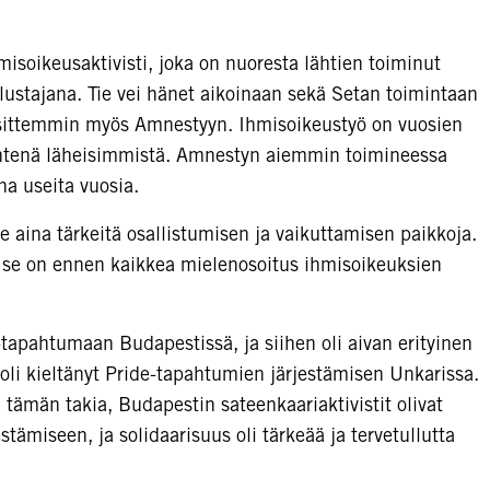
soikeusaktivisti, joka on nuoresta lähtien toiminut
olustajana. Tie vei hänet aikoinaan sekä Setan toimintaan
a sittemmin myös Amnestyyn. Ihmisoikeustyö on vuosien
a yhtenä läheisimmistä. Amnestyn aiemmin toimineessa
a useita vuosia.
e aina tärkeitä osallistumisen ja vaikuttamisen paikkoja.
 se on ennen kaikkea mielenosoitus ihmisoikeuksien
-tapahtumaan Budapestissä, ja siihen oli aivan erityinen
 oli kieltänyt Pride-tapahtumien järjestämisen Unkarissa.
i tämän takia, Budapestin sateenkaariaktivistit olivat
stämiseen, ja solidaarisuus oli tärkeää ja tervetullutta