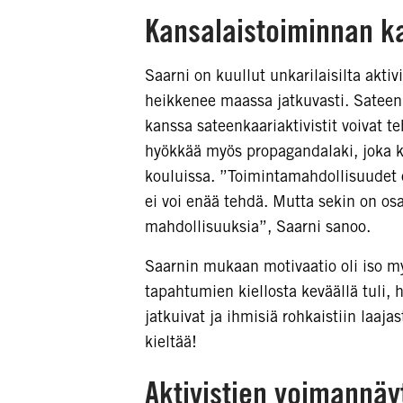
Kansalaistoiminnan k
Saarni on kuullut unkarilaisilta akti
heikkenee maassa jatkuvasti. Sateenka
kanssa sateenkaariaktivistit voivat t
hyökkää myös propagandalaki, joka k
kouluissa. ”Toimintamahdollisuudet o
ei voi enää tehdä. Mutta sekin on osa
mahdollisuuksia”, Saarni sanoo.
Saarnin mukaan motivaatio oli iso m
tapahtumien kiellosta keväällä tuli, h
jatkuivat ja ihmisiä rohkaistiin laaj
kieltää!
Aktivistien voimannäyt