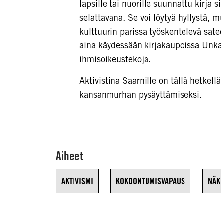
lapsille tai nuorille suunnattu kirja s
selattavana. Se voi löytyä hyllystä, m
kulttuurin parissa työskentelevä satee
aina käydessään kirjakaupoissa Unkari
ihmisoikeustekoja.
Aktivistina Saarnille on tällä hetkel
kansanmurhan pysäyttämiseksi.
Aiheet
AKTIVISMI
KOKOONTUMISVAPAUS
NÄK