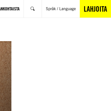
LAHJOITA
ANKOHTAISTA
Språk / Language
Hae