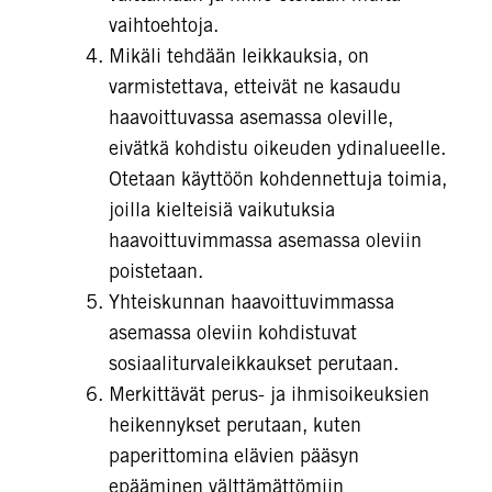
vaihtoehtoja.
Mikäli tehdään leikkauksia, on
varmistettava, etteivät ne kasaudu
haavoittuvassa asemassa oleville,
eivätkä kohdistu oikeuden ydinalueelle.
Otetaan käyttöön kohdennettuja toimia,
joilla kielteisiä vaikutuksia
haavoittuvimmassa asemassa oleviin
poistetaan.
Yhteiskunnan haavoittuvimmassa
asemassa oleviin kohdistuvat
sosiaaliturvaleikkaukset perutaan.
Merkittävät perus- ja ihmisoikeuksien
heikennykset perutaan, kuten
paperittomina elävien pääsyn
epääminen välttämättömiin