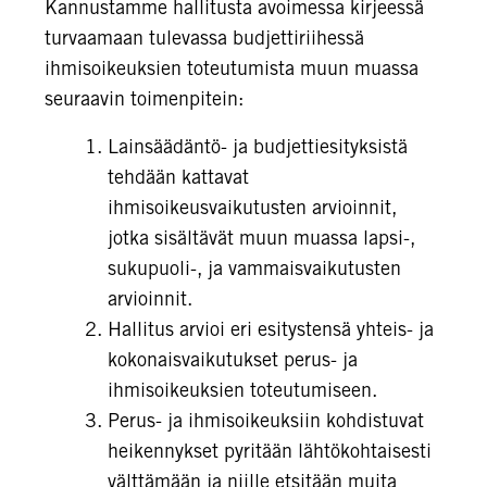
Kannustamme hallitusta avoimessa kirjeessä
turvaamaan tulevassa budjettiriihessä
ihmisoikeuksien toteutumista muun muassa
seuraavin toimenpitein:
Lainsäädäntö- ja budjettiesityksistä
tehdään kattavat
ihmisoikeusvaikutusten arvioinnit,
jotka sisältävät muun muassa lapsi-,
sukupuoli-, ja vammaisvaikutusten
arvioinnit.
Hallitus arvioi eri esitystensä yhteis- ja
kokonaisvaikutukset perus- ja
ihmisoikeuksien toteutumiseen.
Perus- ja ihmisoikeuksiin kohdistuvat
heikennykset pyritään lähtökohtaisesti
välttämään ja niille etsitään muita