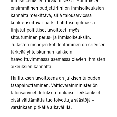
ihmisoikeuksien turvaamisessa. Hallituksen
ensimmäinen budjettiriihi on ihmisoikeuksien
kannalta merkittävä, sillä talousarviossa
konkretisoituvat paitsi hallitusohjelmassa
linjatut poliittiset tavoitteet, myös
sitoutuminen perus- ja ihmisoikeuksiin.
Julkisten menojen kohdentaminen on erityisen
tärkeää yhteiskunnan kaikkein
haavoittuvimmassa asemassa olevien ihmisten
oikeuksien kannalta.
Hallituksen tavoitteena on julkisen talouden
tasapainottaminen. Valtiovarainministeriön
talousarvioehdotuksen mukaiset leikkaukset
eivät välttämättä tuo toivottuja säästöjä –
varsinkaan pitkällä aikavälillä.