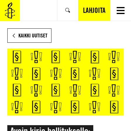
SIIRRY
VARSINAISEEN
LAHJOITA
Hae
SISÄLTÖÖN
KAIKKI UUTISET
Avoin kirje hallitukselle: