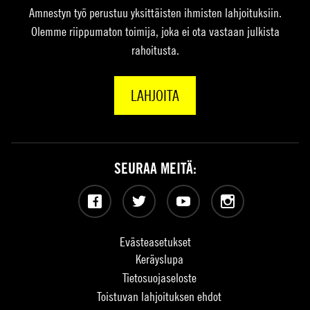
Amnestyn työ perustuu yksittäisten ihmisten lahjoituksiin.
Olemme riippumaton toimija, joka ei ota vastaan julkista
rahoitusta.
LAHJOITA
SEURAA MEITÄ:
Facebook
Twitter
YouTube
Instagram
Evästeasetukset
Keräyslupa
Tietosuojaseloste
Toistuvan lahjoituksen ehdot