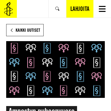
SIIRRY
VARSINAISEEN
LAHJOITA
Hae
SISÄLTÖÖN
KAIKKI UUTISET
Amnestyn puheenvuoro