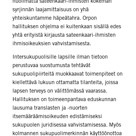
huolimatta sateenkaari-ihmisten kokeman
syrjinnän laajamittaisuus on yhä
yhteiskuntamme häpeätahra. Orpon
hallituksen ohjelma ei kuitenkaan sisällä edes
yhtä erityistä kirjausta sateenkaari-ihmisten
ihmisoikeuksien vahvistamisesta.
Intersukupuolisille lapsille ilman tietoon
perustuvaa suostumusta tehtävät
sukupuolipiirteitä muokkaavat toimenpiteet on
kiellettävä lukuun ottamatta tilanteita, joissa
lapsen terveys on välittömässä vaarassa.
Hallituksen on toimeenpantava eduskunnan
lausuma translasten ja -nuorten
itsemääräämisoikeuden edistämiseksi
sukupuolen juridisessa vahvistamisessa. Myös
kolmannen sukupuolimerkinnän käyttöönottoa