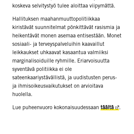
koskeva selvitystyö tulee aloittaa viipymättä.
Hallituksen maahanmuuttopolitiikkaa
kiristävät suunnitelmat pönkittävät rasismia ja
heikentävät monen asemaa entisestään. Monet
sosiaali- ja terveyspalveluihin kaavaillut
leikkaukset uhkaavat kasaantua valmiiksi
marginalisoiduille ryhmille. Eriarvoisuutta
syventävä politiikka ei ole
sateenkaariystävällistä, ja uudistusten perus-
ja ihmisoikeusvaikutukset on arvioitava
huolella.
Lue puheenvuoro kokonaisuudessaan
täältä
.