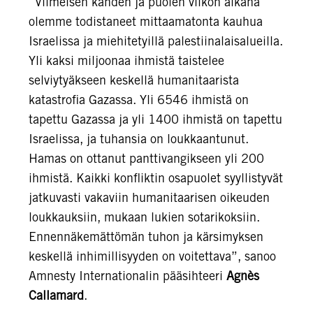
“Viimeisen kahden ja puolen viikon aikana
olemme todistaneet mittaamatonta kauhua
Israelissa ja miehitetyillä palestiinalaisalueilla.
Yli kaksi miljoonaa ihmistä taistelee
selviytyäkseen keskellä humanitaarista
katastrofia Gazassa. Yli 6546 ihmistä on
tapettu Gazassa ja yli 1400 ihmistä on tapettu
Israelissa, ja tuhansia on loukkaantunut.
Hamas on ottanut panttivangikseen yli 200
ihmistä. Kaikki konfliktin osapuolet syyllistyvät
jatkuvasti vakaviin humanitaarisen oikeuden
loukkauksiin, mukaan lukien sotarikoksiin.
Ennennäkemättömän tuhon ja kärsimyksen
keskellä inhimillisyyden on voitettava”, sanoo
Amnesty Internationalin pääsihteeri
Agnès
Callamard
.