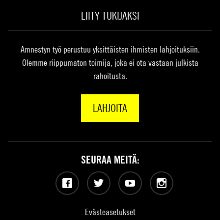
LIITY TUKIJAKSI
Amnestyn työ perustuu yksittäisten ihmisten lahjoituksiin.
Olemme riippumaton toimija, joka ei ota vastaan julkista
rahoitusta.
LAHJOITA
SEURAA MEITÄ:
Facebook
Twitter
YouTube
Instagram
Evästeasetukset