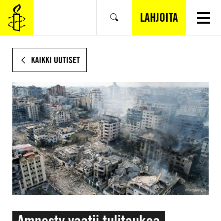
SIIRRY
VARSINAISEEN
LAHJOITA
Hae
SISÄLTÖÖN
KAIKKI UUTISET
Amnesty vaatii tulitaukoa