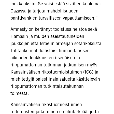
loukkauksiin. Se voisi estää siviilien kuolemat
Gazassa ja tarjota mahdollisuuden
panttivankien turvalliseen vapauttamiseen.”
Amnesty on kerännyt todistusaineistoa sekä
Hamasin ja muiden aseistautuneiden
joukkojen että Israelin armeijan sotarikoksista.
Tulitauko mahdollistaisi humanitaarisen
oikeuden loukkausten itsenäisen ja
riippumattoman tutkinnan jatkumisen myös
Kansainvälisen rikostuomioistuimen (ICC) ja
miehitettyjä palestiinalaisalueita käsittelevän
riippumattoman tutkintalautakunnan
toimesta.
Kansainvälisen rikostuomioistuimen
tutkimusten jatkuminen on elintärkeää, jotta