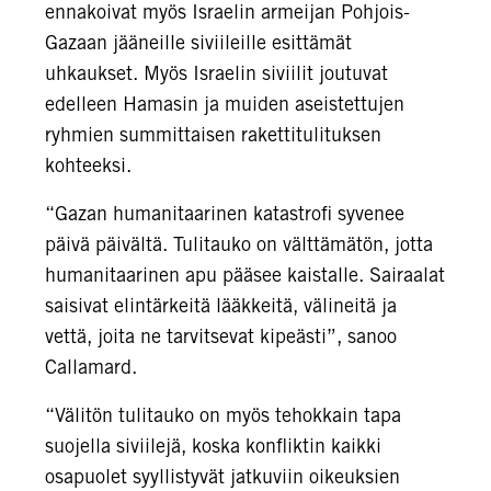
ennakoivat myös Israelin armeijan Pohjois-
Gazaan jääneille siviileille esittämät
uhkaukset. Myös Israelin siviilit joutuvat
edelleen Hamasin ja muiden aseistettujen
ryhmien summittaisen rakettitulituksen
kohteeksi.
“Gazan humanitaarinen katastrofi syvenee
päivä päivältä. Tulitauko on välttämätön, jotta
humanitaarinen apu pääsee kaistalle. Sairaalat
saisivat elintärkeitä lääkkeitä, välineitä ja
vettä, joita ne tarvitsevat kipeästi”, sanoo
Callamard.
“Välitön tulitauko on myös tehokkain tapa
suojella siviilejä, koska konfliktin kaikki
osapuolet syyllistyvät jatkuviin oikeuksien