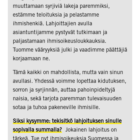
muuttamaan syrjiviä lakeja paremmiksi,
estämme teloituksia ja pelastamme
ihmishenkiä. Lahjoittajien avulla
asiantuntijamme pystyvät tutkimaan ja
paljastamaan ihmisoikeusloukkauksia.
Tuomme vääryyksiä julki ja vaadimme päättäjiä
korjaamaan ne.
Tämä kaikki on mahdollista, mutta vain sinun
avullasi. Yhdessä voimme lopettaa kidutuksen,
sorron ja syrjinnän, auttaa pahoinpideltyjä
naisia, sekä tarjota paremman tulevaisuuden
sotaa ja tuhoa pakeneville ihmisille.
Siksi kysymme: tekisitkö lahjoituksen sinulle
sopivalla summalla?
Jokainen lahjoitus on
tärkeä. Tue nyt ihmisoikeuksia Suomessa ja