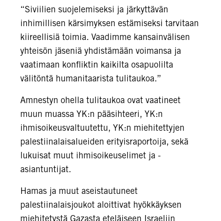
“Siviilien suojelemiseksi ja järkyttävän
inhimillisen kärsimyksen estämiseksi tarvitaan
kiireellisiä toimia. Vaadimme kansainvälisen
yhteisön jäseniä yhdistämään voimansa ja
vaatimaan konfliktin kaikilta osapuolilta
välitöntä humanitaarista tulitaukoa.”
Amnestyn ohella tulitaukoa ovat vaatineet
muun muassa YK:n pääsihteeri, YK:n
ihmisoikeusvaltuutettu, YK:n miehitettyjen
palestiinalaisalueiden erityisraportoija, sekä
lukuisat muut ihmisoikeuselimet ja -
asiantuntijat.
Hamas ja muut aseistautuneet
palestiinalaisjoukot aloittivat hyökkäyksen
miehitetystä Gazasta eteläiseen Israeliin