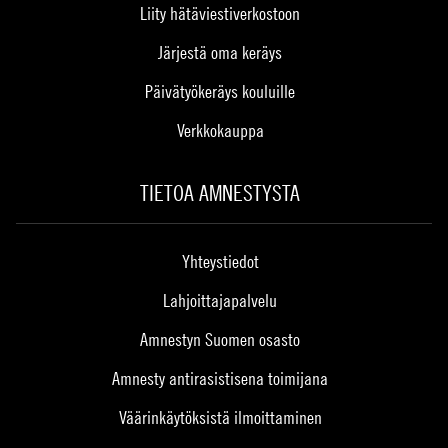
Liity hätäviestiverkostoon
Järjestä oma keräys
Päivätyökeräys kouluille
Verkkokauppa
TIETOA AMNESTYSTA
Yhteystiedot
Lahjoittajapalvelu
Amnestyn Suomen osasto
Amnesty antirasistisena toimijana
Väärinkäytöksistä ilmoittaminen