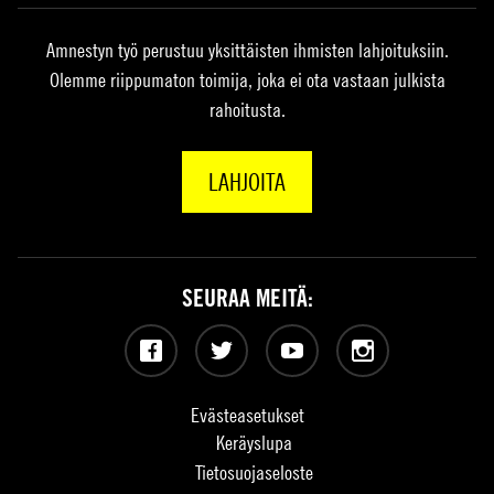
Amnestyn työ perustuu yksittäisten ihmisten lahjoituksiin.
Olemme riippumaton toimija, joka ei ota vastaan julkista
rahoitusta.
LAHJOITA
SEURAA MEITÄ:
Facebook
Twitter
YouTube
Instagram
Evästeasetukset
Keräyslupa
Tietosuojaseloste