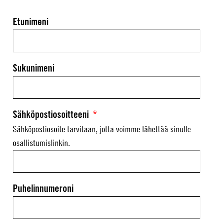
Email
Etunimeni
This field is for validation purposes and should be left unchanged.
Sukunimeni
Sähköpostiosoitteeni
*
Sähköpostiosoite tarvitaan, jotta voimme lähettää sinulle
osallistumislinkin.
Puhelinnumeroni