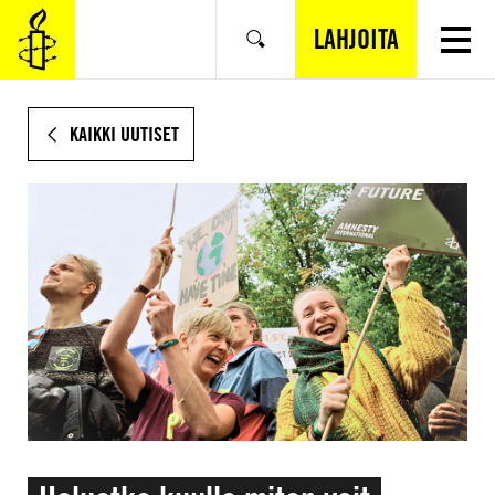
SIIRRY
VARSINAISEEN
LAHJOITA
Hae
SISÄLTÖÖN
KAIKKI UUTISET