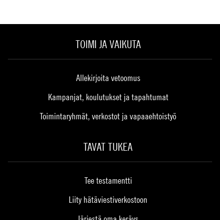
TOIMI JA VAIKUTA
Allekirjoita vetoomus
Kampanjat, koulutukset ja tapahtumat
Toimintaryhmät, verkostot ja vapaaehtoistyö
TAVAT TUKEA
Tee testamentti
Liity hätäviestiverkostoon
Järjestä oma keräys