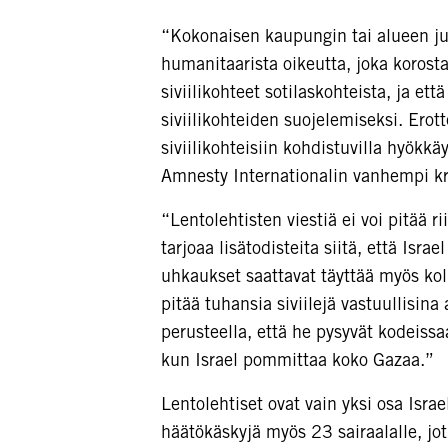
“Kokonaisen kaupungin tai alueen jul
humanitaarista oikeutta, joka korostaa
siviilikohteet sotilaskohteista, ja et
siviilikohteiden suojelemiseksi. Erot
siviilikohteisiin kohdistuvilla hyökkä
Amnesty Internationalin vanhempi kri
“Lentolehtisten viestiä ei voi pitää ri
tarjoaa lisätodisteita siitä, että Isr
uhkaukset saattavat täyttää myös kol
pitää tuhansia siviilejä vastuullisina 
perusteella, että he pysyvät kodeissa
kun Israel pommittaa koko Gazaa.”
Lentolehtiset ovat vain yksi osa Isr
häätökäskyjä myös 23 sairaalalle, jot