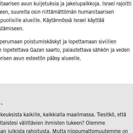
aarisen avun kuljetuksia ja jakelupaikkoja. Israel rajoitti
neen, suurelta osin riittämättömän humanitaarisen
uolisille alueille. Käytännössä Israel käyttää
stämiseen.
 perumaan poistumiskäskyt ja lopettamaan siviilien
on lopetettava Gazan saarto, palautettava sähkön ja veden
risen avun esteetön pääsy alueelle.
ä…
euksista kaikille, kaikkialla maailmassa. Tiesitkö, että
ltaistesi välittävien ihmisten tukeen? Olemme
staan julkista rahoitusta. Mutta riippumattomuutemme on