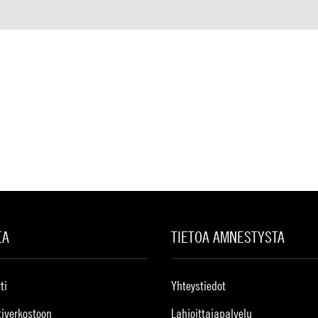
EA
TIETOA AMNESTYSTA
ti
Yhteystiedot
tiverkostoon
Lahjoittajapalvelu