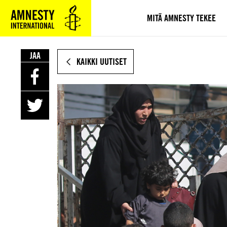
SIIRRY
VARSINAISEEN
MITÄ AMNESTY TEKEE
SISÄLTÖÖN
JAA
KAIKKI UUTISET