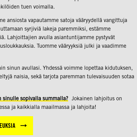
nkilöiden tuen voimalla.
e ansiosta vapautamme satoja vääryydellä vangittuja
uuttamaan syrjiviä lakeja paremmiksi, estämme
ä. Lahjoittajien avulla asiantuntijamme pystyvät
eusloukkauksia. Tuomme vääryyksiä julki ja vaadimme
ain sinun avullasi. Yhdessä voimme lopettaa kidutuksen,
deltyjä naisia, sekä tarjota paremman tulevaisuuden sotaa
n sinulle sopivalla summalla?
Jokainen lahjoitus on
ssa ja kaikkialla maailmassa ja lahjoita!
EUKSIA