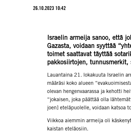
26.10.2023 10:42
Israelin armeija sanoo, että jo
Gazasta, voidaan syyttää “yhtei
toimet saattavat täyttää sotar
pakkosiirtojen, tunnusmerkit,
Lauantaina 21. lokakuuta Israelin arm
määräsi koko alueen “evakuoimisesta
olevan hengenvaarassa ja kehotti heit
“jokaisen, joka päättää olla lähtemä
joen] eteläpuolelle, voidaan katsoa t
Viikkoa aiemmin armeija oli käskeny
kaistan eteläosiin.