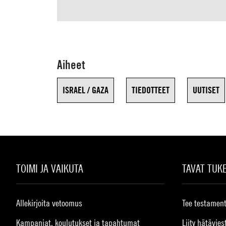
Aiheet
ISRAEL / GAZA
TIEDOTTEET
UUTISET
TOIMI JA VAIKUTA
TAVAT TUK
Allekirjoita vetoomus
Tee testament
Kampanjat, koulutukset ja tapahtumat
Liity hätävies