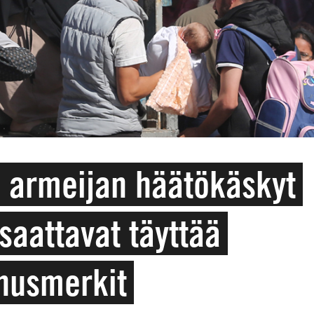
n armeijan häätökäskyt
saattavat täyttää
nusmerkit