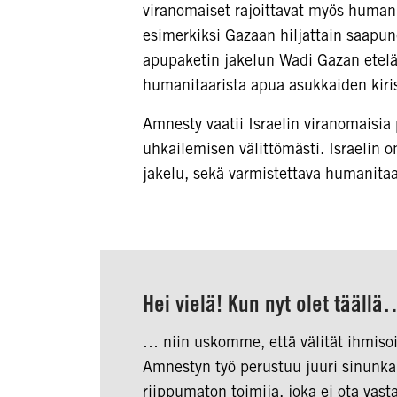
viranomaiset rajoittavat myös humanit
esimerkiksi Gazaan hiljattain saapu
apupaketin jakelun Wadi Gazan eteläp
humanitaarista apua asukkaiden kiri
Amnesty vaatii Israelin viranomaisia
uhkailemisen välittömästi. Israelin 
jakelu, sekä varmistettava humanitaa
Hei vielä! Kun nyt olet tääll
… niin uskomme, että välität ihmisoik
Amnestyn työ perustuu juuri sinunka
riippumaton toimija, joka ei ota va