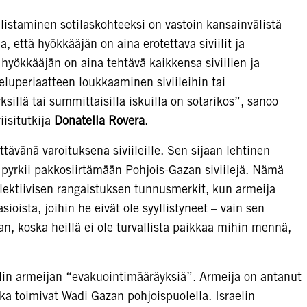
istaminen sotilaskohteeksi on vastoin kansainvälistä
, että hyökkääjän on aina erotettava siviilit ja
tä hyökkääjän on aina tehtävä kaikkensa siviilien ja
teluperiaatteen loukkaaminen siviileihin tai
yksillä tai summittaisilla iskuilla on sotarikos”, sanoo
isitutkija
Donatella Rovera
.
ittävänä varoituksena siviileille. Sen sijaan lehtinen
ael pyrkii pakkosiirtämään Pohjois-Gazan siviilejä. Nämä
lektiivisen rangaistuksen tunnusmerkit, kun armeija
asioista, joihin he eivät ole syyllistyneet – vain sen
an, koska heillä ei ole turvallista paikkaa mihin mennä,
aelin armeijan “evakuointimääräyksiä”. Armeija on antanut
ka toimivat Wadi Gazan pohjoispuolella. Israelin