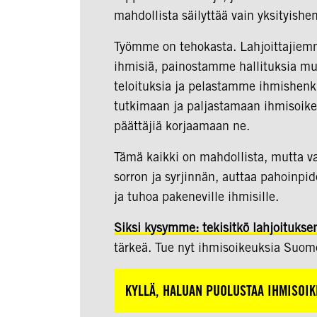
mahdollista säilyttää vain yksityishe
Työmme on tehokasta. Lahjoittajiemm
ihmisiä, painostamme hallituksia m
teloituksia ja pelastamme ihmishenki
tutkimaan ja paljastamaan ihmisoik
päättäjiä korjaamaan ne.
Tämä kaikki on mahdollista, mutta v
sorron ja syrjinnän, auttaa pahoinpi
ja tuhoa pakeneville ihmisille.
Siksi kysymme: tekisitkö lahjoitukse
tärkeä. Tue nyt ihmisoikeuksia Suome
KYLLÄ, HALUAN PUOLUSTAA IHMISOIK