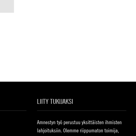
LIITY TUKIJAKSI
Amnestyn työ perustuu yksittäisten ihmisten
lahjoituksiin. Olemme riippumaton toimija,