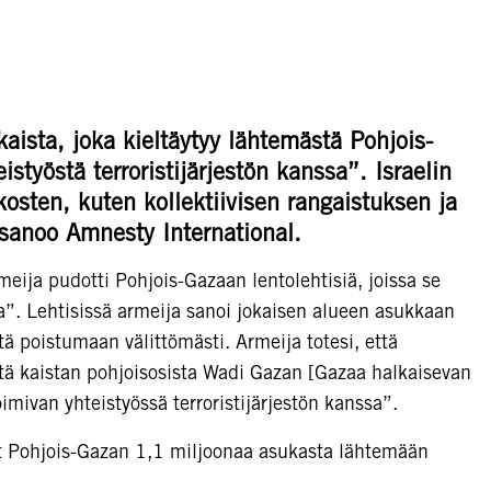
kaista, joka kieltäytyy lähtemästä Pohjois-
styöstä terroristijärjestön kanssa”. Israelin
ikosten, kuten kollektiivisen rangaistuksen ja
 sanoo Amnesty International.
eija pudotti Pohjois-Gazaan lentolehtisiä, joissa se
”. Lehtisissä armeija sanoi jokaisen alueen asukkaan
ä poistumaan välittömästi. Armeija totesi, että
ttä kaistan pohjoisosista Wadi Gazan [Gazaa halkaisevan
oimivan yhteistyössä terroristijärjestön kanssa”.
t Pohjois-Gazan 1,1 miljoonaa asukasta lähtemään