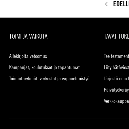
EDELL
TOIMI JA VAIKUTA
TAVAT TUK
Allekirjoita vetoomus
Tee testament
Kampanjat, koulutukset ja tapahtumat
Liity hätävies
Toimintaryhmät, verkostot ja vapaaehtoistyö
Järjestä oma 
Päivätyökeräy
Verkkokauppa