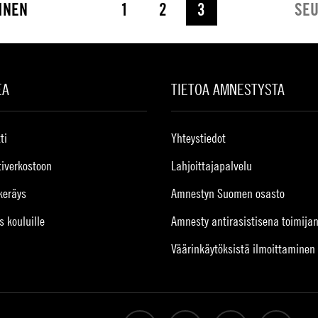
INEN
1
2
3
SEU
EA
TIETOA AMNESTYSTA
ti
Yhteystiedot
tiverkostoon
Lahjoittajapalvelu
keräys
Amnestyn Suomen osasto
s kouluille
Amnesty antirasistisena toimija
Väärinkäytöksistä ilmoittaminen