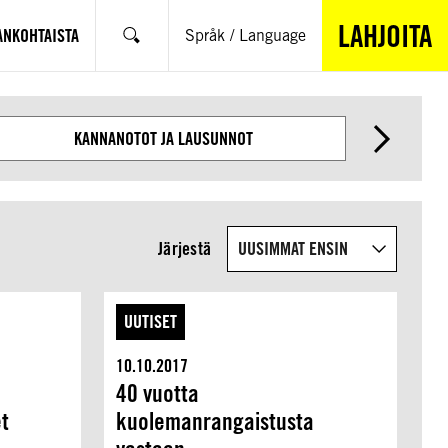
LAHJOITA
ANKOHTAISTA
Språk / Language
Hae
KANNANOTOT JA LAUSUNNOT
Järjestä
UUTISET
10.10.2017
40 vuotta
t
kuolemanrangaistusta