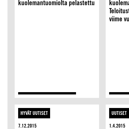
kuolemantuomiolta pelastettu
kuolema
Teloitu
viime v
HYVÄT UUTISET
UUTISET
7.12.2015
1.4.2015