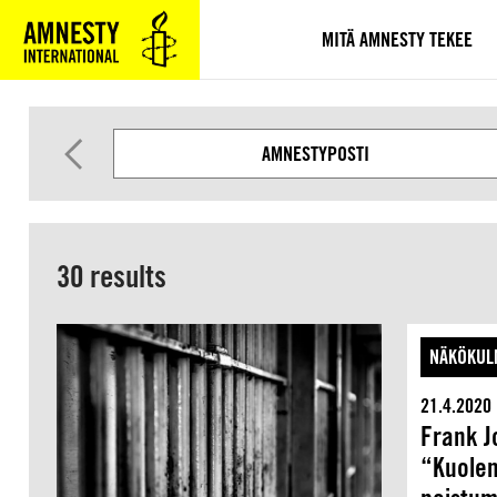
SIIRRY
VARSINAISEEN
MITÄ AMNESTY TEKEE
SISÄLTÖÖN
AMNESTYPOSTI
30 results
NÄKÖKUL
21.4.2020
Frank J
“Kuolem