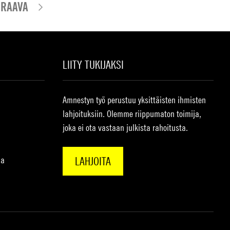
RAAVA
LIITY TUKIJAKSI
Amnestyn työ perustuu yksittäisten ihmisten
lahjoituksiin. Olemme riippumaton toimija,
joka ei ota vastaan julkista rahoitusta.
na
LAHJOITA