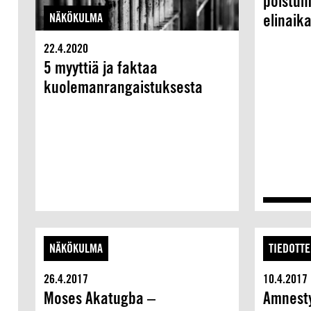
poistu
NÄKÖKULMA
elinaik
22.4.2020
5 myyttiä ja faktaa
kuolemanrangaistuksesta
NÄKÖKULMA
TIEDOTTE
26.4.2017
10.4.2017
Moses Akatugba –
Amnest