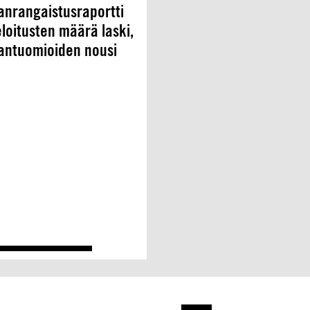
nrangaistusraportti
eloitusten määrä laski,
antuomioiden nousi