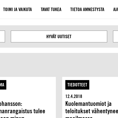
TOIMI JA VAIKUTA
TAVAT TUKEA
TIETOA AMNESTYSTA
AJ
Seuraava
HYVÄT UUTISET
MA
TIEDOTTEET
12.4.2018
ohansson:
Kuolemantuomiot ja
anrangaistus tulee
teloitukset vähentynee