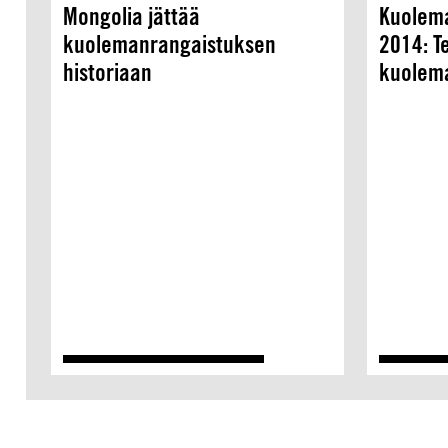
Mongolia jättää
Kuolema
kuolemanrangaistuksen
2014: T
historiaan
kuolem