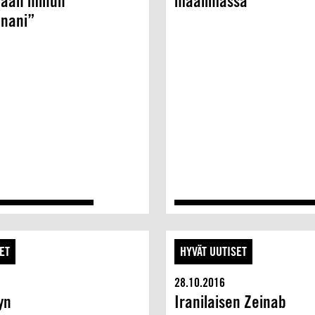
maan minun
maailmassa
anani”
ET
HYVÄT UUTISET
28.10.2016
yn
Iranilaisen Zeinab