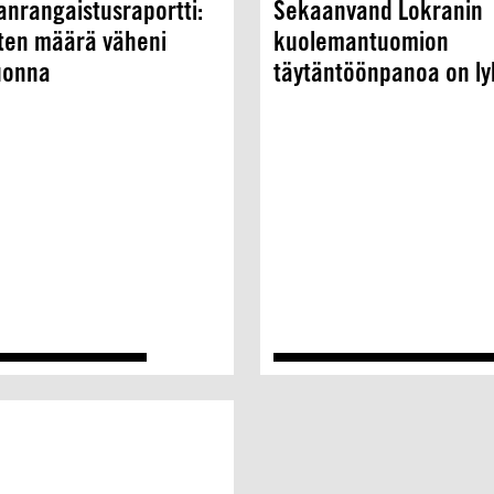
nrangaistusraportti:
Sekaanvand Lokranin
sten määrä väheni
kuolemantuomion
uonna
täytäntöönpanoa on ly