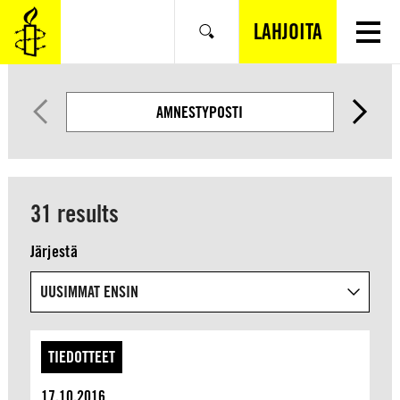
SIIRRY
VARSINAISEEN
LAHJOITA
Hae
SISÄLTÖÖN
AMNESTYPOSTI
31 results
Järjestä
TIEDOTTEET
17.10.2016