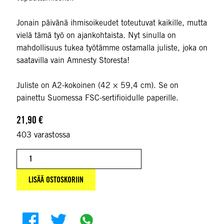
Jonain päivänä ihmisoikeudet toteutuvat kaikille, mutta
vielä tämä työ on ajankohtaista. Nyt sinulla on
mahdollisuus tukea työtämme ostamalla juliste, joka on
saatavilla vain Amnesty Storesta!
Juliste on A2-kokoinen (42 × 59,4 cm). Se on
painettu Suomessa FSC-sertifioidulle paperille.
21,90
€
403 varastossa
Muumi-juliste määrä
LISÄÄ OSTOSKORIIN