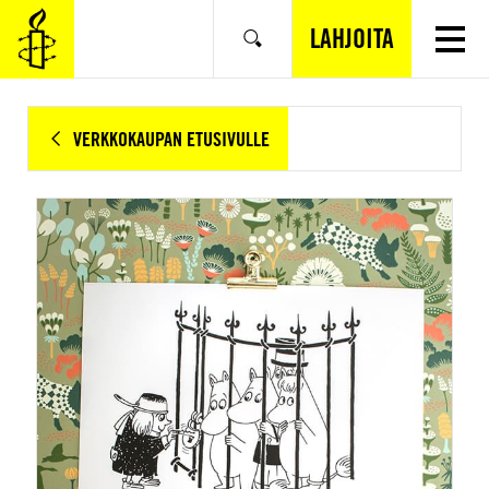
SIIRRY
VARSINAISEEN
LAHJOITA
Hae
SISÄLTÖÖN
VERKKOKAUPAN ETUSIVULLE