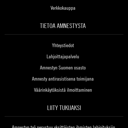
Verkkokauppa
TIETOA AMNESTYSTA
Yhteystiedot
Lahjoittajapalvelu
Amnestyn Suomen osasto
Amnesty antirasistisena toimijana
Väärinkäytöksistä ilmoittaminen
LIITY TUKIJAKSI
Amnestyn työ perustuu yksittäisten ihmisten lahjoituksiin.