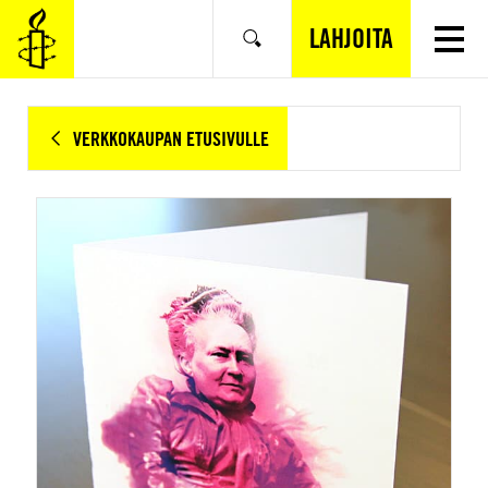
SIIRRY
VARSINAISEEN
LAHJOITA
Hae
SISÄLTÖÖN
VERKKOKAUPAN ETUSIVULLE