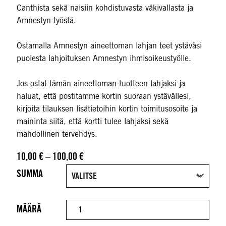
Canthista sekä naisiin kohdistuvasta väkivallasta ja
Amnestyn työstä.
Ostamalla Amnestyn aineettoman lahjan teet ystäväsi
puolesta lahjoituksen Amnestyn ihmisoikeustyölle.
Jos ostat tämän aineettoman tuotteen lahjaksi ja
haluat, että postitamme kortin suoraan ystävällesi,
kirjoita tilauksen lisätietoihin kortin toimitusosoite ja
maininta siitä, että kortti tulee lahjaksi sekä
mahdollinen tervehdys.
Hintaluokka: 10,00 € - 100,00 €
10,00
€
–
100,00
€
SUMMA
MÄÄRÄ