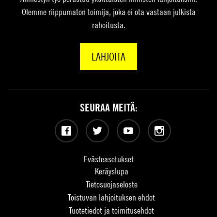
Olemme riippumaton toimija, joka ei ota vastaan julkista
rahoitusta.
LAHJOITA
SEURAA MEITÄ:
Facebook
Twitter
YouTube
Instagram
Evästeasetukset
Keräyslupa
Tietosuojaseloste
Toistuvan lahjoituksen ehdot
Tuotetiedot ja toimitusehdot