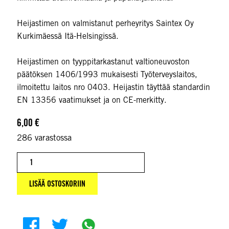
Heijastimen on valmistanut perheyritys Saintex Oy
Kurkimäessä Itä-Helsingissä.
Heijastimen on tyyppitarkastanut valtioneuvoston
päätöksen 1406/1993 mukaisesti Työterveyslaitos,
ilmoitettu laitos nro 0403. Heijastin täyttää standardin
EN 13356 vaatimukset ja on CE-merkitty.
6,00
€
286 varastossa
Heijastin määrä
LISÄÄ OSTOSKORIIN