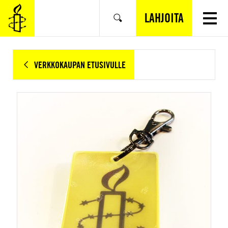
SIIRRY
VARSINAISEEN
LAHJOITA
Hae
SISÄLTÖÖN
VERKKOKAUPAN ETUSIVULLE