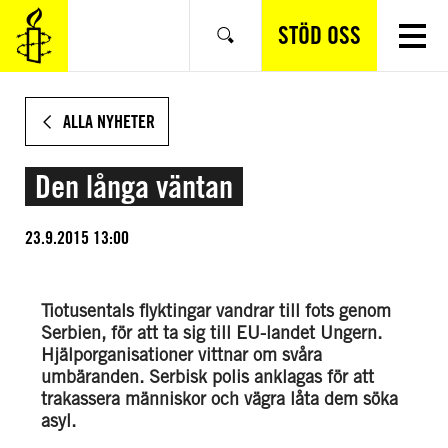
HOPPA
TILL
STÖD OSS
Sök
HUVUDINNEHÅLL
ALLA NYHETER
Den långa väntan
23.9.2015 13:00
Tiotusentals flyktingar vandrar till fots genom
Serbien, för att ta sig till EU-landet Ungern.
Hjälporganisationer vittnar om svåra
umbäranden. Serbisk polis anklagas för att
trakassera människor och vägra låta dem söka
asyl.