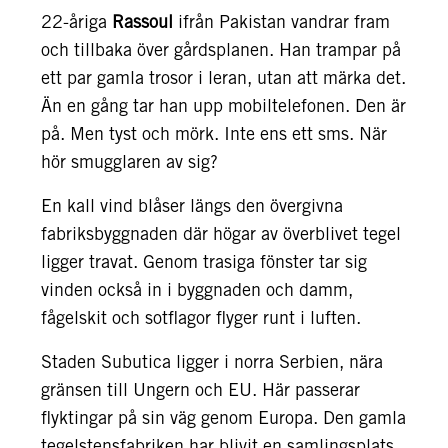
22-åriga
Rassoul
ifrån Pakistan vandrar fram
och tillbaka över gårdsplanen. Han trampar på
ett par gamla trosor i leran, utan att märka det.
Än en gång tar han upp mobiltelefonen. Den är
på. Men tyst och mörk. Inte ens ett sms. När
hör smugglaren av sig?
En kall vind blåser längs den övergivna
fabriksbyggnaden där högar av överblivet tegel
ligger travat. Genom trasiga fönster tar sig
vinden också in i byggnaden och damm,
fågelskit och sotflagor flyger runt i luften.
Staden Subutica ligger i norra Serbien, nära
gränsen till Ungern och EU. Här passerar
flyktingar på sin väg genom Europa. Den gamla
tegelstensfabriken har blivit en samlingsplats,