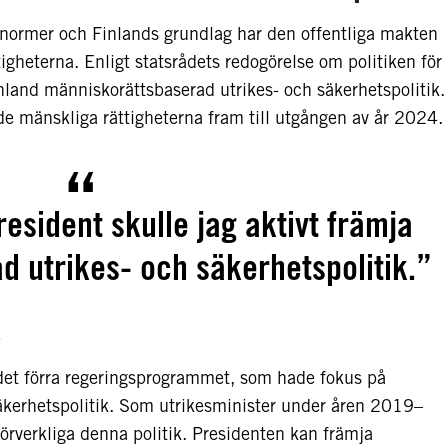
snormer och Finlands grundlag har den offentliga makten
igheterna. Enligt statsrådets redogörelse om politiken för
nland människorättsbaserad utrikes- och säkerhetspolitik.
de mänskliga rättigheterna fram till utgången av år 2024.
sident skulle jag aktivt främja
 utrikes- och säkerhetspolitik.”
det förra regeringsprogrammet, som hade fokus på
äkerhetspolitik. Som utrikesminister under åren 2019–
rverkliga denna politik. Presidenten kan främja