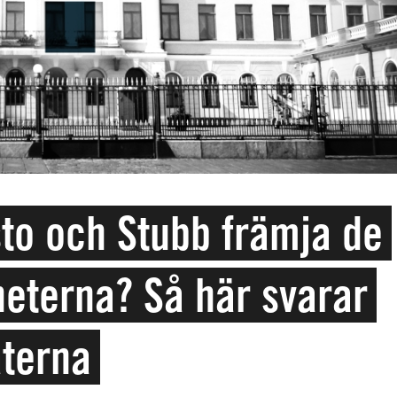
sto och Stubb främja de
heterna? Så här svarar
aterna