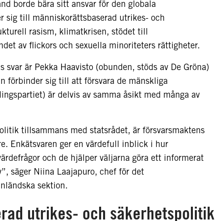
nd borde bära sitt ansvar för den globala
er sig till människorättsbaserad utrikes- och
kturell rasism, klimatkrisen, stödet till
et av flickors och sexuella minoriteters rättigheter.
as svar är Pekka Haavisto (obunden, stöds av De Gröna)
örbinder sig till att försvara de mänskliga
lingspartiet) är delvis av samma åsikt med många av
olitik tillsammans med statsrådet, är försvarsmaktens
. Enkätsvaren ger en värdefull inblick i hur
 värdefrågor och de hjälper väljarna göra ett informerat
”, säger Niina Laajapuro, chef för det
inländska sektion.
rad utrikes- och säkerhetspolitik