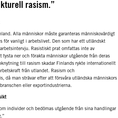
ukturell rasism.”
Finland. Alla människor måste garanteras människovärdigt
 för vanligt i arbetslivet. Den som har ett utländskt
rbetsintervju. Rasistiskt prat omfattas inte av
att tysta ner och förakta människor utgående från deras
nknytning till rasism skadar Finlands rykte internationellt
 arbetskraft från utlandet. Rasism och
ris, då man strävar efter att försvåra utländska människors
dbranschen eller exportindustrierna.
ikt
om individer och bedömas utgående från sina handlingar
g.”