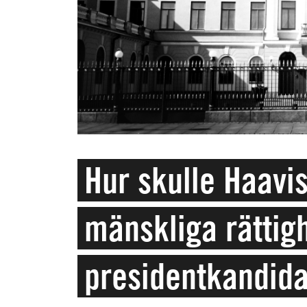
Hur skulle Haavi
mänskliga rättig
presidentkandid