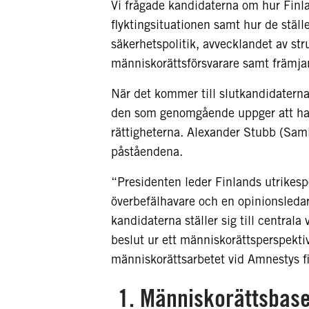
Vi frågade kandidaterna om hur Finla
flyktingsituationen samt hur de ställ
säkerhetspolitik, avvecklandet av stru
människorättsförsvarare samt främjand
När det kommer till slutkandidatern
den som genomgående uppger att han f
rättigheterna. Alexander Stubb (Sam
påståendena.
“Presidenten leder Finlands utrikesp
överbefälhavare och en opinionsledare
kandidaterna ställer sig till centrala
beslut ur ett människorättsperspektiv
människorättsarbetet vid Amnestys f
1. Människorättsbase