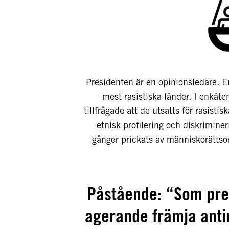
Presidenten är en opinionsledare. E
mest rasistiska länder. I enkäte
tillfrågade att de utsatts för rasist
etnisk profilering och diskrimin
gånger prickats av människorättsor
Påstående: “Som pres
agerande främja antir