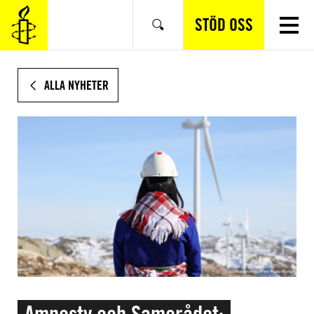
HOPPA
TILL
STÖD OSS
Sök
HUVUDINNEHÅLL
ALLA NYHETER
Amnesty och Samerådet: