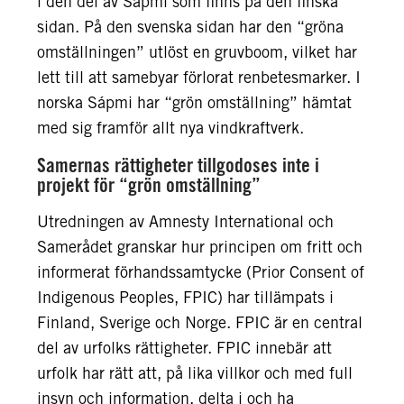
i den del av Sápmi som finns på den finska
sidan. På den svenska sidan har den “gröna
omställningen” utlöst en gruvboom, vilket har
lett till att samebyar förlorat renbetesmarker. I
norska Sápmi har “grön omställning” hämtat
med sig framför allt nya vindkraftverk.
Samernas rättigheter tillgodoses inte i
projekt för “grön omställning”
Utredningen av Amnesty International och
Samerådet granskar hur principen om fritt och
informerat förhandssamtycke (Prior Consent of
Indigenous Peoples, FPIC) har tillämpats i
Finland, Sverige och Norge. FPIC är en central
del av urfolks rättigheter. FPIC innebär att
urfolk har rätt att, på lika villkor och med full
insyn och information, delta i och ha